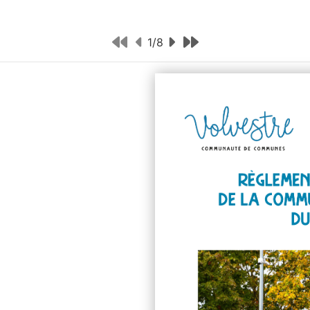
1
/
8