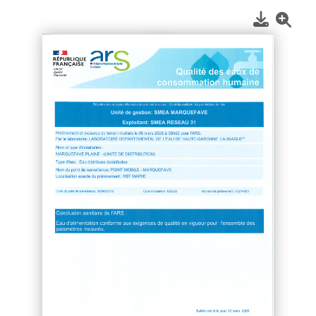
1
/
2