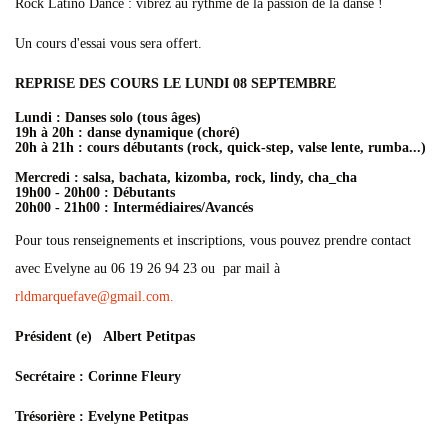
Rock Latino Dance : vibrez au rythme de la passion de la danse !
Un cours d'essai vous sera offert.
REPRISE DES COURS LE LUNDI 08 SEPTEMBRE
Lundi : Danses solo (tous âges)
19h à 20h : danse dynamique (choré)
20h à 21h : cours débutants (rock, quick-step, valse lente, rumba...)
Mercredi : salsa, bachata, kizomba, rock, lindy, cha_cha
19h00 - 20h00 : Débutants
20h00 - 21h00 : Intermédiaires/Avancés
Pour tous renseignements et inscriptions, vous pouvez prendre contact
avec Evelyne au 06 19 26 94 23 ou par mail à
rldmarquefave@gmail.com.
Président (e) Albert Petitpas
Secrétaire : Corinne Fleury
Trésorière : Evelyne Petitpas