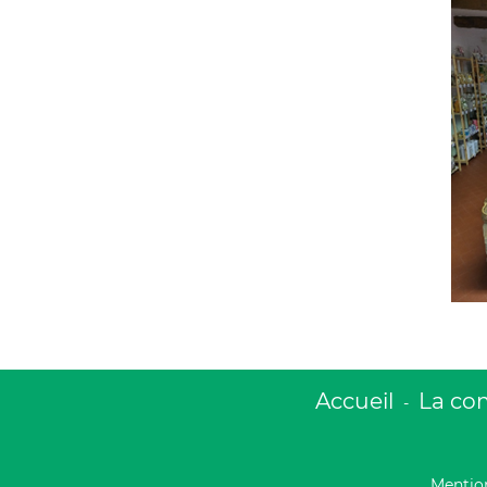
Accueil
La c
-
Mention