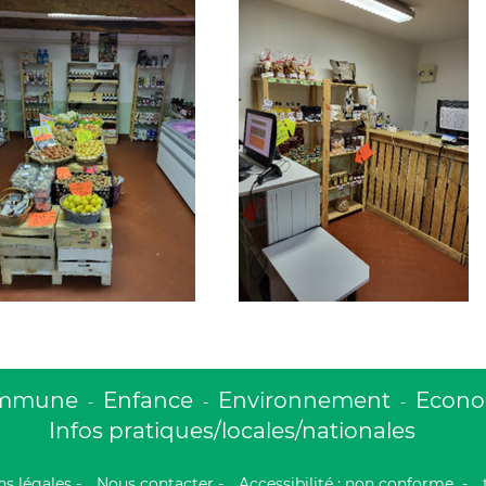
ommune
Enfance
Environnement
Econom
-
-
-
Infos pratiques/locales/nationales
s légales
-
Nous contacter
-
Accessibilité : non conforme
-