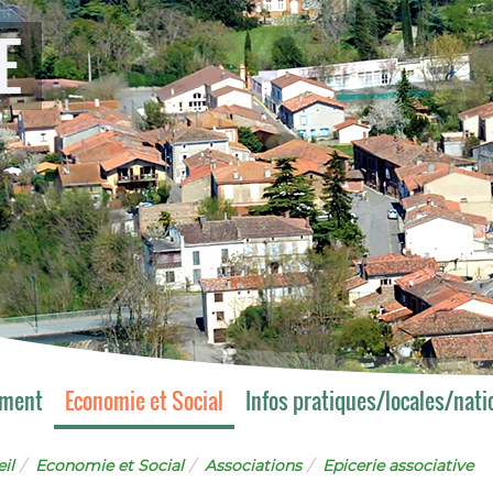
E
ement
Economie et Social
Infos pratiques/locales/nati
il
Economie et Social
Associations
Epicerie associative