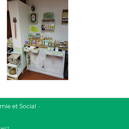
ie et Social
-
test2