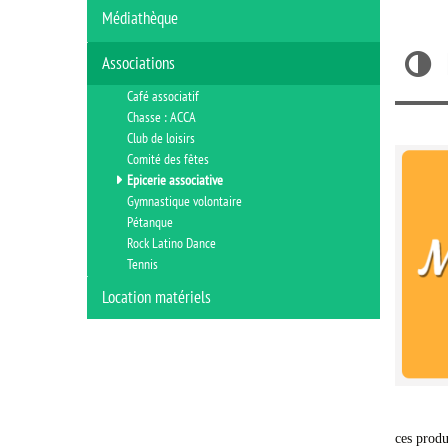
Médiathèque
Associations
Café associatif
Chasse : ACCA
Club de loisirs
Comité des fêtes
Epicerie associative
Gymnastique volontaire
Pétanque
Rock Latino Dance
Tennis
Location matériels
ces produ