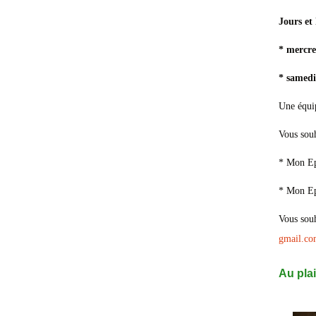
Jours et
* mercre
* samedi
Une équip
Vous souh
* Mon E
* Mon E
Vous souh
gmail.co
Au plai