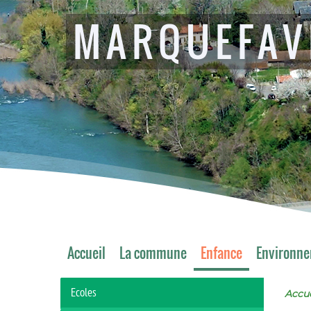
MARQUEFAV
Accueil
La commune
Enfance
Environn
Ecoles
Accue