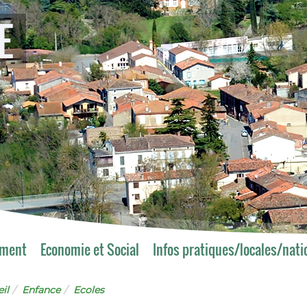
E
ement
Economie et Social
Infos pratiques/locales/nati
il
Enfance
Ecoles