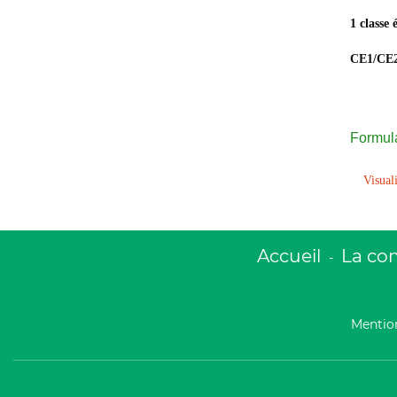
1 classe
CE1/CE
Formula
Visuali
Accueil
La c
-
Mention