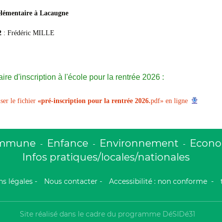
 élémentaire à Lacaugne
2
: Frédéric MILLE
ire d'inscription à l'école pour la rentrée 2026 :
ser le fichier
«pré-inscription pour la rentrée 2026.
pdf» en ligne
ommune
Enfance
Environnement
Econom
-
-
-
Infos pratiques/locales/nationales
s légales
-
Nous contacter
-
Accessibilité : non conforme
-
Site réalisé dans le cadre du programme DéSIDé31