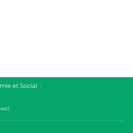
ie et Social
-
test2