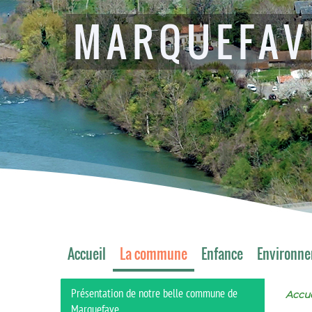
MARQUEFAV
Accueil
La commune
Enfance
Environn
Présentation de notre belle commune de
Accue
Marquefave