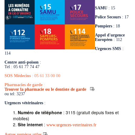
SAMU
: 15
Police Secours
: 17
Pompiers
: 18
Appel d'urgence
Européen
: 112
Urgences SMS
:
114
Centre anti-poison
:
Tel : 05 61 77 74 47
SOS Médecins
: 05 61 33 00 00
Pharmacies de garde
:
Trouver la pharmacie ou le dentiste de garde
ou tel: 3237
Urgences vétérinaires
:
Numéro de téléphone
: 3115 (gratuit depuis fixes et
mobiles)
Site internet
:
www.urgences-veterinaires.fr
Autres numéros utiles