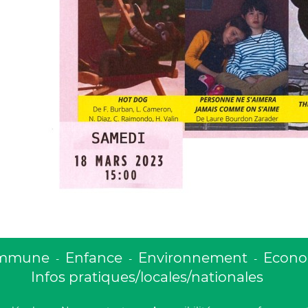
ommune
Enfance
Environnement
Econom
-
-
-
Infos pratiques/locales/nationales