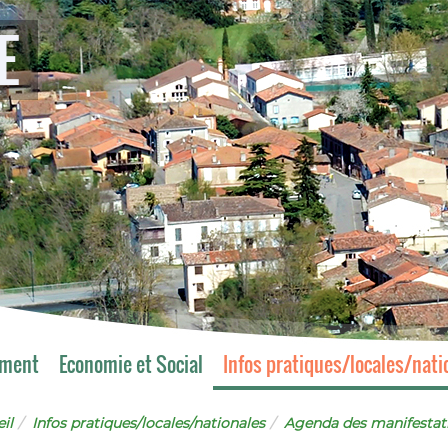
E
ement
Economie et Social
Infos pratiques/locales/nati
il
Infos pratiques/locales/nationales
Agenda des manifestat