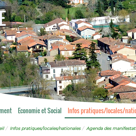
E
ement
Economie et Social
Infos pratiques/locales/nati
il
Infos pratiques/locales/nationales
Agenda des manifestat