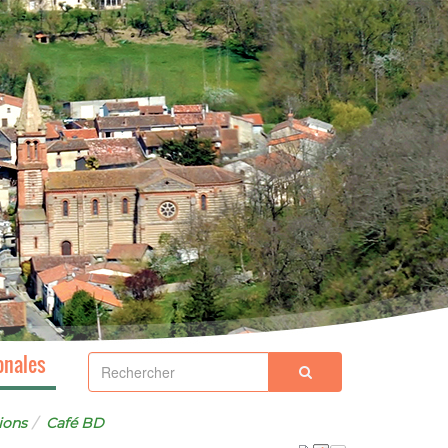
onales
ions
Café BD