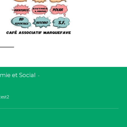
ie et Social
-
test2