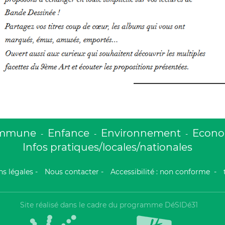
ommune
Enfance
Environnement
Econom
-
-
-
Infos pratiques/locales/nationales
s légales
-
Nous contacter
-
Accessibilité : non conforme
-
Site réalisé dans le cadre du programme DéSIDé31